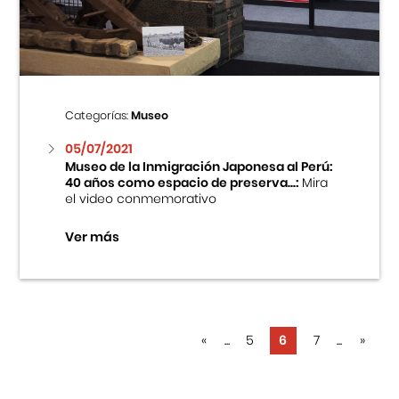
Categorías:
Museo
05/07/2021
Museo de la Inmigración Japonesa al Perú:
40 años como espacio de preserva...:
Mira
el video conmemorativo
Ver más
«
...
5
6
7
...
»