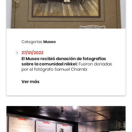
Centro Cultural Peruano Japonés
Cursos
Museo de la Inmigración Japonesa
Categorías:
Museo
Fondo Editorial
27/01/2022
El Museo recibió donación de fotografías
sobre la comunidad nikkei:
Fueron donadas
Teatro Peruano Japonés
por el fotógrafo Samuel Chambi
Ver más