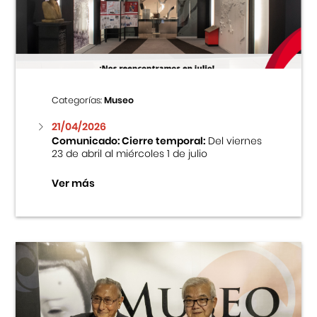
Centro Cultural Peruano Japonés
Cursos
Museo de la Inmigración Japonesa
Categorías:
Museo
Fondo Editorial
21/04/2026
Comunicado: Cierre temporal:
Del viernes
23 de abril al miércoles 1 de julio
Teatro Peruano Japonés
Ver más