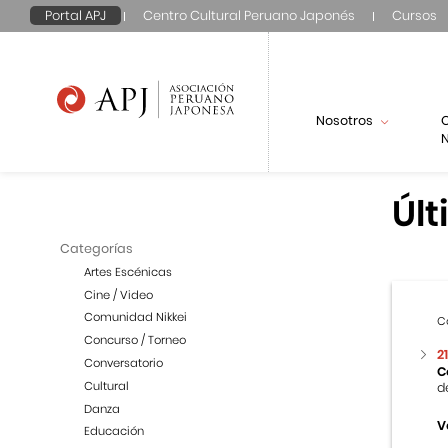
Portal APJ
Centro Cultural Peruano Japonés
Cursos
Nosotros
N
Últ
Categorías
Artes Escénicas
Cine / Video
Comunidad Nikkei
C
Concurso / Torneo
2
Conversatorio
C
Cultural
d
Danza
V
Educación