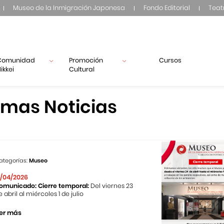
Museo de la Inmigración Japonesa
Fondo Editorial
Teat
Comunidad
Promoción
Cursos
ikkei
Cultural
imas Noticias
ategorías:
Museo
1/04/2026
omunicado: Cierre temporal:
Del viernes 23
e abril al miércoles 1 de julio
er más