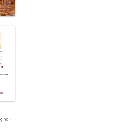
ágina
»