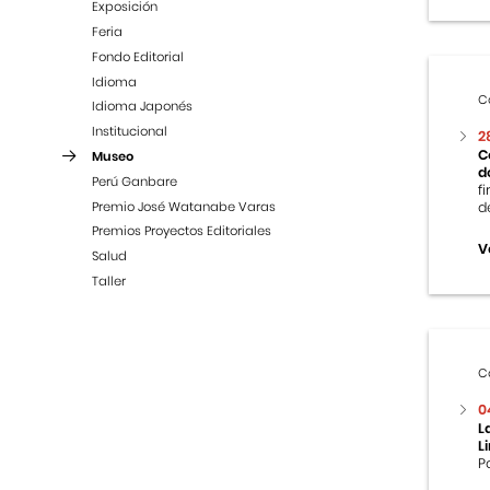
Exposición
Feria
Fondo Editorial
Idioma
C
Idioma Japonés
Institucional
2
C
Museo
d
Perú Ganbare
f
Premio José Watanabe Varas
d
Premios Proyectos Editoriales
V
Salud
Taller
C
0
L
L
P