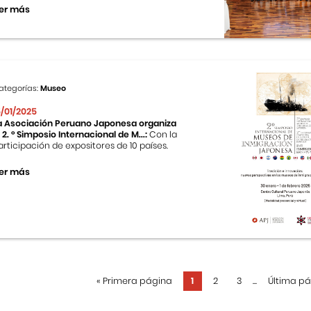
er más
ategorías:
Museo
5/01/2025
a Asociación Peruano Japonesa organiza
l 2. ° Simposio Internacional de M...:
Con la
articipación de expositores de 10 países.
er más
«
Primera página
1
2
3
...
Última p