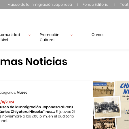
Museo de la Inmigración Japonesa
Fondo Editorial
Teat
Comunidad
Promoción
Cursos
ikkei
Cultural
imas Noticias
ategorías:
Museo
3/11/2024
useo de la Inmigración Japonesa al Perú
Carlos Chiyoteru Hiraoka” rea...:
El jueves 21
e noviembre a las 7:00 p. m. en el auditorio
nnai.