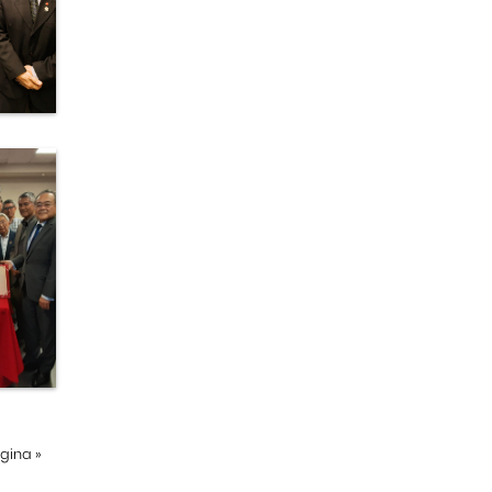
ágina
»