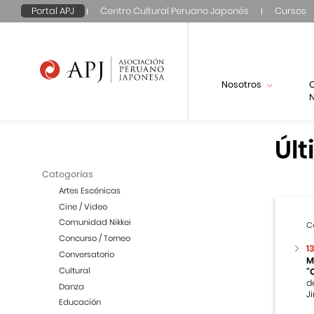
Portal APJ
Centro Cultural Peruano Japonés
Cursos
Nosotros
N
Últ
Categorías
Artes Escénicas
Cine / Video
Comunidad Nikkei
C
Concurso / Torneo
1
Conversatorio
M
Cultural
“
d
Danza
Ji
Educación