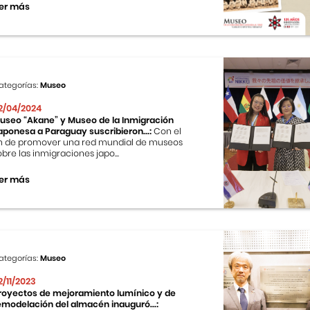
er más
ategorías:
Museo
2/04/2024
useo “Akane” y Museo de la Inmigración
aponesa a Paraguay suscribieron...:
Con el
in de promover una red mundial de museos
obre las inmigraciones japo...
er más
ategorías:
Museo
2/11/2023
royectos de mejoramiento lumínico y de
emodelación del almacén inauguró...: