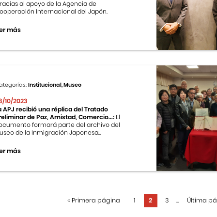
racias al apoyo de la Agencia de
ooperación Internacional del Japón.
er más
ategorías:
Institucional, Museo
3/10/2023
a APJ recibió una réplica del Tratado
reliminar de Paz, Amistad, Comercio...:
El
ocumento formará parte del archivo del
useo de la Inmigración Japonesa...
er más
«
Primera página
1
2
3
...
Última p