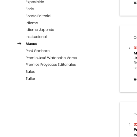
Exposición
V
Feria
Fondo Editorial
Idioma
Idioma Japonés
Institucional
C
Museo
0
Perú Ganbare
M
Premio José Watanabe Varas
J
f
Premios Proyectos Editoriales
s
Salud
Taller
V
C
0
P
r