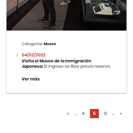
Categorías:
Museo
04/02/2022
Visita el Museo de la Inmigración
Japonesa:
El ingreso es libre previa reserva
Ver más
«
...
4
5
6
...
»