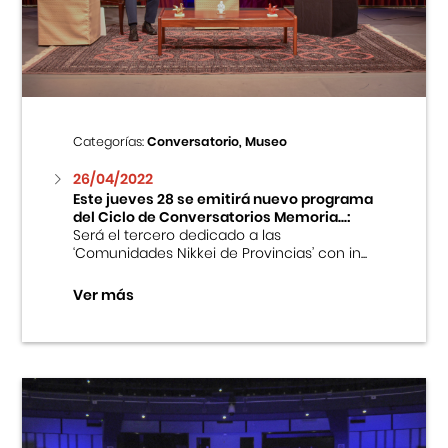
Centro Cultural Peruano Japonés
Cursos
Museo de la Inmigración Japonesa
Categorías:
Conversatorio, Museo
Fondo Editorial
26/04/2022
Este jueves 28 se emitirá nuevo programa
del Ciclo de Conversatorios Memoria...:
Teatro Peruano Japonés
Será el tercero dedicado a las
‘Comunidades Nikkei de Provincias’ con in...
Ver más