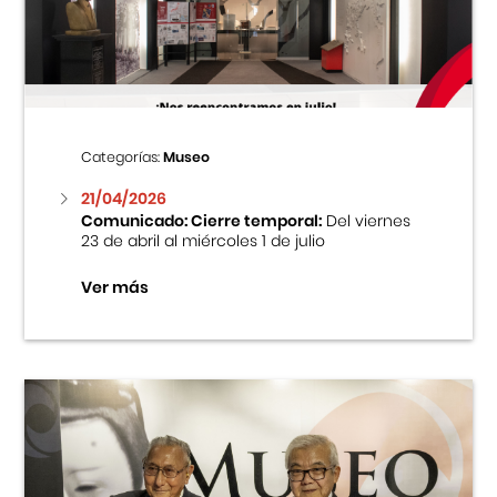
Centro Cultural Peruano Japonés
Cursos
Museo de la Inmigración Japonesa
Categorías:
Museo
Fondo Editorial
21/04/2026
Comunicado: Cierre temporal:
Del viernes
23 de abril al miércoles 1 de julio
Teatro Peruano Japonés
Ver más