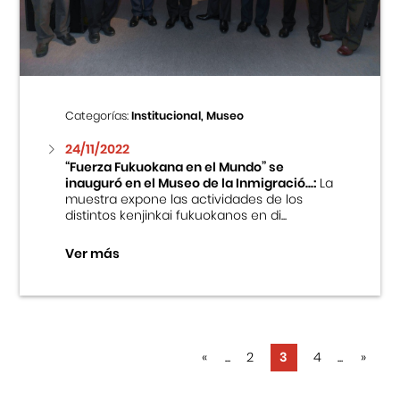
Categorías:
Institucional, Museo
24/11/2022
“Fuerza Fukuokana en el Mundo” se
inauguró en el Museo de la Inmigració...:
La
muestra expone las actividades de los
distintos kenjinkai fukuokanos en di...
Ver más
«
...
2
3
4
...
»