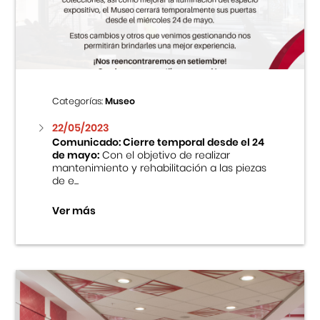
Centro Cultural Peruano Japonés
Cursos
Museo de la Inmigración Japonesa
Categorías:
Museo
Fondo Editorial
22/05/2023
Comunicado: Cierre temporal desde el 24
de mayo:
Con el objetivo de realizar
Teatro Peruano Japonés
mantenimiento y rehabilitación a las piezas
de e...
Ver más