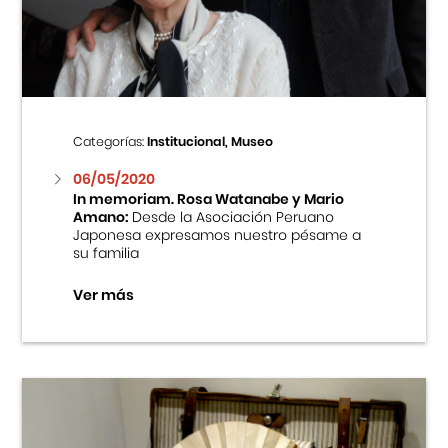
Centro Cultural Peruano Japonés
Cursos
Museo de la Inmigración Japonesa
Categorías:
Institucional, Museo
Fondo Editorial
06/05/2020
In memoriam. Rosa Watanabe y Mario
Amano:
Desde la Asociación Peruano
Teatro Peruano Japonés
Japonesa expresamos nuestro pésame a
su familia
Ver más