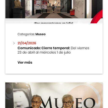
Centro Cultural Peruano Japonés
Cursos
Museo de la Inmigración Japonesa
Categorías:
Museo
Fondo Editorial
21/04/2026
Comunicado: Cierre temporal:
Del viernes
23 de abril al miércoles 1 de julio
Teatro Peruano Japonés
Ver más