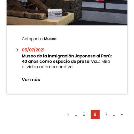
Categorías:
Museo
05/07/2021
Museo de la Inmigración Japonesa al Perú:
40 años como espacio de preserva...:
Mira
el video conmemorativo
Ver más
«
...
5
6
7
...
»