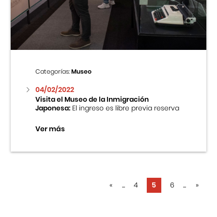
Categorías:
Museo
04/02/2022
Visita el Museo de la Inmigración
Japonesa:
El ingreso es libre previa reserva
Ver más
«
...
4
5
6
...
»