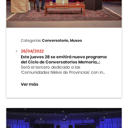
Centro Cultural Peruano Japonés
Cursos
Museo de la Inmigración Japonesa
Categorías:
Conversatorio, Museo
Fondo Editorial
26/04/2022
Este jueves 28 se emitirá nuevo programa
del Ciclo de Conversatorios Memoria...:
Teatro Peruano Japonés
Será el tercero dedicado a las
‘Comunidades Nikkei de Provincias’ con in...
Ver más