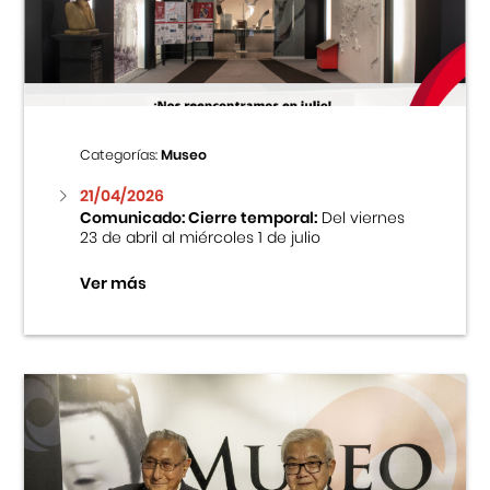
Centro Cultural Peruano Japonés
Cursos
Museo de la Inmigración Japonesa
Categorías:
Museo
Fondo Editorial
21/04/2026
Comunicado: Cierre temporal:
Del viernes
23 de abril al miércoles 1 de julio
Teatro Peruano Japonés
Ver más