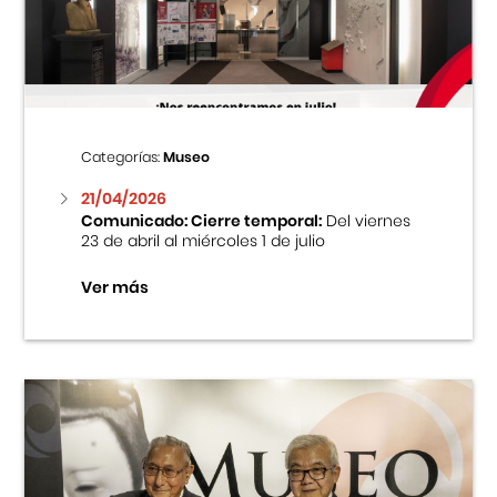
Centro Cultural Peruano Japonés
Cursos
Museo de la Inmigración Japonesa
Categorías:
Museo
Fondo Editorial
21/04/2026
Comunicado: Cierre temporal:
Del viernes
23 de abril al miércoles 1 de julio
Teatro Peruano Japonés
Ver más