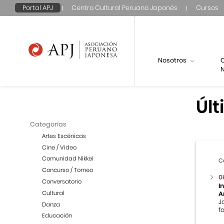
Portal APJ
Centro Cultural Peruano Japonés
Cursos
Nosotros
N
Últ
Categorías
Artes Escénicas
Cine / Video
Comunidad Nikkei
C
Concurso / Torneo
0
Conversatorio
I
Cultural
A
J
Danza
f
Educación