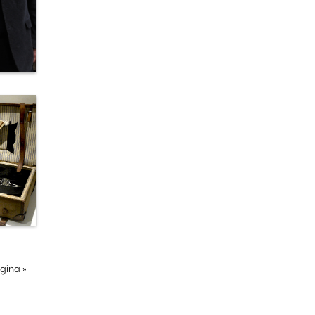
ágina
»