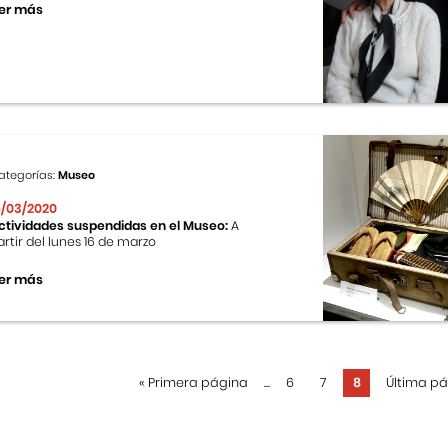
er más
ategorías:
Museo
6/03/2020
ctividades suspendidas en el Museo:
A
artir del lunes 16 de marzo
er más
«
Primera página
...
6
7
8
Última p