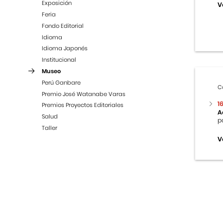
Exposición
V
Feria
Fondo Editorial
Idioma
Idioma Japonés
Institucional
Museo
Perú Ganbare
C
Premio José Watanabe Varas
1
Premios Proyectos Editoriales
A
Salud
p
Taller
V