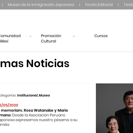
Museo de la Inmigración Japonesa
Fondo Editorial
Teat
Comunidad
Promoción
Cursos
ikkei
Cultural
imas Noticias
ategorías:
Institucional, Museo
6/05/2020
n memoriam. Rosa Watanabe y Mario
mano:
Desde la Asociación Peruano
aponesa expresamos nuestro pésame a su
amilia