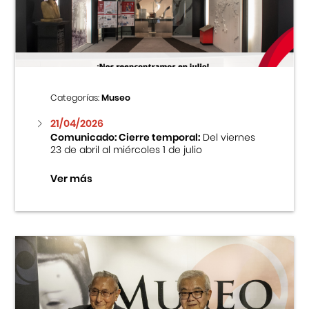
Centro Cultural Peruano Japonés
Cursos
Museo de la Inmigración Japonesa
Categorías:
Museo
Fondo Editorial
21/04/2026
Comunicado: Cierre temporal:
Del viernes
23 de abril al miércoles 1 de julio
Teatro Peruano Japonés
Ver más