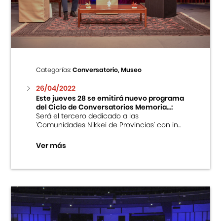
Centro Cultural Peruano Japonés
Cursos
Museo de la Inmigración Japonesa
Categorías:
Conversatorio, Museo
Fondo Editorial
26/04/2022
Este jueves 28 se emitirá nuevo programa
del Ciclo de Conversatorios Memoria...:
Teatro Peruano Japonés
Será el tercero dedicado a las
‘Comunidades Nikkei de Provincias’ con in...
Ver más