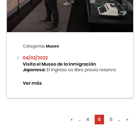
Categorías:
Museo
04/02/2022
Visita el Museo de la Inmigración
Japonesa:
El ingreso es libre previa reserva
Ver más
«
...
4
5
6
...
»