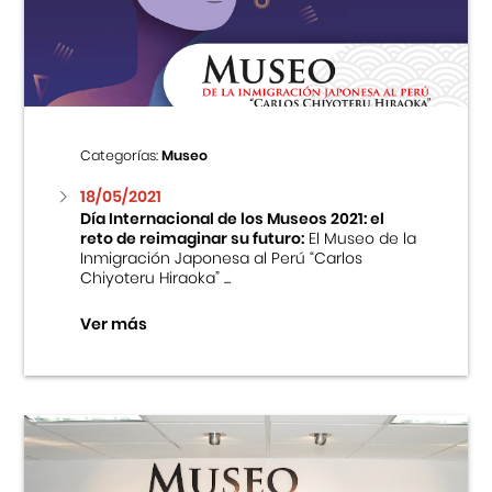
Centro Cultural Peruano Japonés
Cursos
Museo de la Inmigración Japonesa
Categorías:
Museo
Fondo Editorial
18/05/2021
Día Internacional de los Museos 2021: el
reto de reimaginar su futuro:
El Museo de la
Teatro Peruano Japonés
Inmigración Japonesa al Perú “Carlos
Chiyoteru Hiraoka” ...
Ver más