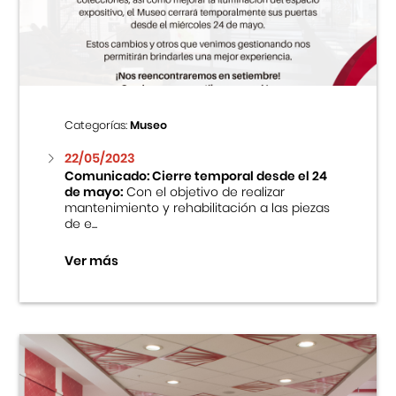
Centro Cultural Peruano Japonés
Cursos
Museo de la Inmigración Japonesa
Categorías:
Museo
Fondo Editorial
22/05/2023
Comunicado: Cierre temporal desde el 24
de mayo:
Con el objetivo de realizar
Teatro Peruano Japonés
mantenimiento y rehabilitación a las piezas
de e...
Ver más