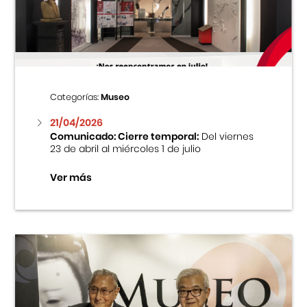
Centro Cultural Peruano Japonés
Cursos
Museo de la Inmigración Japonesa
Categorías:
Museo
Fondo Editorial
21/04/2026
Comunicado: Cierre temporal:
Del viernes
23 de abril al miércoles 1 de julio
Teatro Peruano Japonés
Ver más