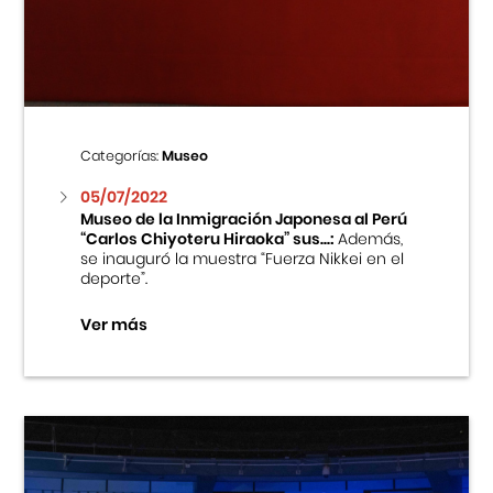
Centro Cultural Peruano Japonés
Cursos
Museo de la Inmigración Japonesa
Categorías:
Museo
Fondo Editorial
05/07/2022
Museo de la Inmigración Japonesa al Perú
“Carlos Chiyoteru Hiraoka” sus...:
Además,
Teatro Peruano Japonés
se inauguró la muestra “Fuerza Nikkei en el
deporte”.
Ver más