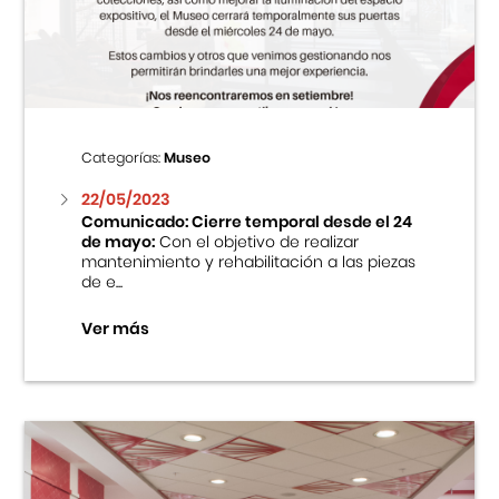
Centro Cultural Peruano Japonés
Cursos
Museo de la Inmigración Japonesa
Categorías:
Museo
Fondo Editorial
22/05/2023
Comunicado: Cierre temporal desde el 24
de mayo:
Con el objetivo de realizar
Teatro Peruano Japonés
mantenimiento y rehabilitación a las piezas
de e...
Ver más