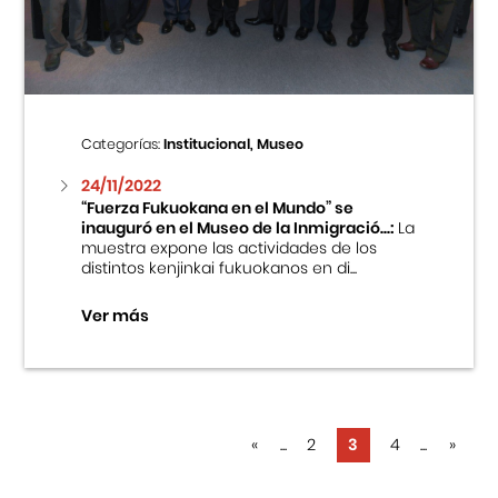
Categorías:
Institucional, Museo
24/11/2022
“Fuerza Fukuokana en el Mundo” se
inauguró en el Museo de la Inmigració...:
La
muestra expone las actividades de los
distintos kenjinkai fukuokanos en di...
Ver más
«
...
2
3
4
...
»