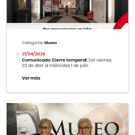
Centro Cultural Peruano Japonés
Cursos
Museo de la Inmigración Japonesa
Categorías:
Museo
Fondo Editorial
21/04/2026
Comunicado: Cierre temporal:
Del viernes
23 de abril al miércoles 1 de julio
Teatro Peruano Japonés
Ver más