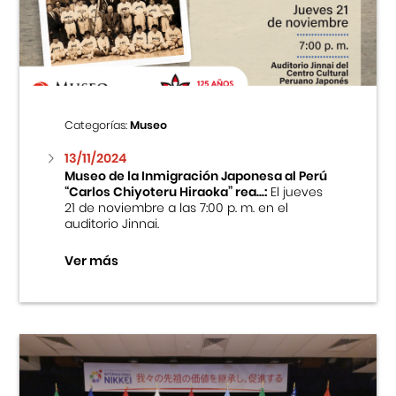
Centro Cultural Peruano Japonés
Cursos
Museo de la Inmigración Japonesa
Categorías:
Museo
Fondo Editorial
13/11/2024
Museo de la Inmigración Japonesa al Perú
“Carlos Chiyoteru Hiraoka” rea...:
El jueves
Teatro Peruano Japonés
21 de noviembre a las 7:00 p. m. en el
auditorio Jinnai.
Ver más