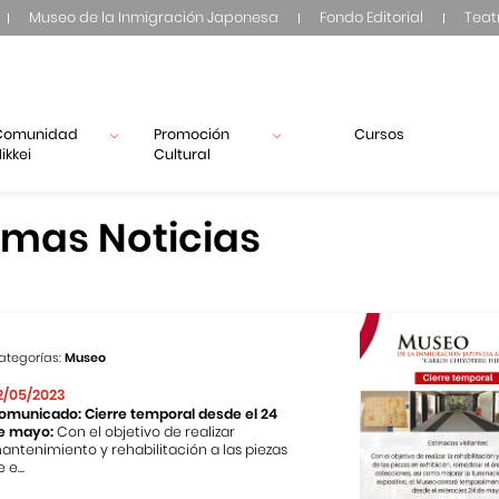
Museo de la Inmigración Japonesa
Fondo Editorial
Teat
Comunidad
Promoción
Cursos
ikkei
Cultural
imas Noticias
ategorías:
Museo
2/05/2023
omunicado: Cierre temporal desde el 24
e mayo:
Con el objetivo de realizar
antenimiento y rehabilitación a las piezas
 e...