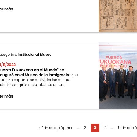
er más
ategorías:
Institucional, Museo
4/11/2022
Fuerza Fukuokana en el Mundo” se
nauguró en el Museo de la Inmigració...:
La
uestra expone las actividades de los
istintos kenjinkai fukuokanos en di...
er más
«
Primera página
...
2
3
4
...
Última p