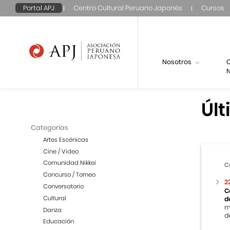
Portal APJ
Centro Cultural Peruano Japonés
Cursos
Nosotros
N
Últ
Categorías
Artes Escénicas
Cine / Video
Comunidad Nikkei
C
Concurso / Torneo
2
Conversatorio
C
Cultural
d
m
Danza
de
Educación