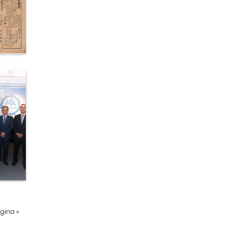
ágina
»