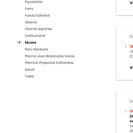
Exposición
V
Feria
Fondo Editorial
Idioma
Idioma Japonés
Institucional
C
Museo
1
Perú Ganbare
:
E
Premio José Watanabe Varas
C
Premios Proyectos Editoriales
V
Salud
Taller
C
0
D
s
c
J