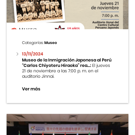
Centro Cultural Peruano Japonés
Cursos
Museo de la Inmigración Japonesa
Categorías:
Museo
Fondo Editorial
13/11/2024
Museo de la Inmigración Japonesa al Perú
“Carlos Chiyoteru Hiraoka” rea...:
El jueves
Teatro Peruano Japonés
21 de noviembre a las 7:00 p. m. en el
auditorio Jinnai.
Ver más