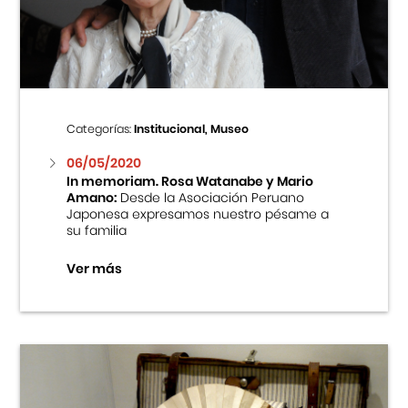
Centro Cultural Peruano Japonés
Cursos
Museo de la Inmigración Japonesa
Categorías:
Institucional, Museo
Fondo Editorial
06/05/2020
In memoriam. Rosa Watanabe y Mario
Amano:
Desde la Asociación Peruano
Teatro Peruano Japonés
Japonesa expresamos nuestro pésame a
su familia
Ver más