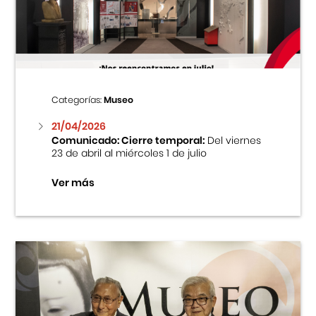
Centro Cultural Peruano Japonés
Cursos
Museo de la Inmigración Japonesa
Categorías:
Museo
Fondo Editorial
21/04/2026
Comunicado: Cierre temporal:
Del viernes
23 de abril al miércoles 1 de julio
Teatro Peruano Japonés
Ver más