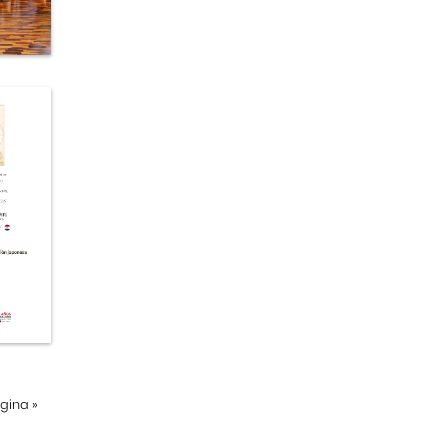
ágina
»