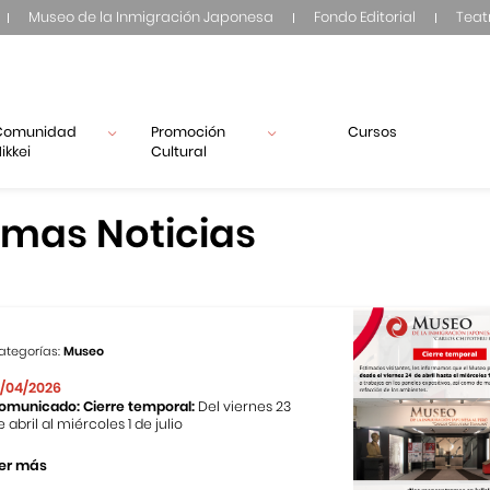
Museo de la Inmigración Japonesa
Fondo Editorial
Teat
Comunidad
Promoción
Cursos
ikkei
Cultural
imas Noticias
ategorías:
Museo
1/04/2026
omunicado: Cierre temporal:
Del viernes 23
e abril al miércoles 1 de julio
er más