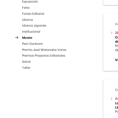
Exposición
Feria
Fondo Editorial
Idioma
C
Idioma Japonés
Institucional
2
C
Museo
d
Perú Ganbare
f
Premio José Watanabe Varas
d
Premios Proyectos Editoriales
V
Salud
Taller
C
0
L
L
P