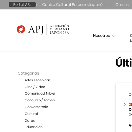
Portal APJ
Centro Cultural Peruano Japonés
Cursos
Nosotros
N
Últ
Categorías
Artes Escénicas
Cine / Video
Comunidad Nikkei
C
Concurso / Torneo
2
Conversatorio
C
Cultural
d
Danza
V
Educación