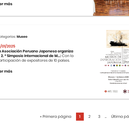
er más
ategorías:
Museo
5/01/2025
a Asociación Peruano Japonesa organiza
l 2. ° Simposio Internacional de M...:
Con la
articipación de expositores de 10 países.
er más
«
Primera página
1
2
3
...
Última p