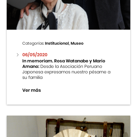
Centro Cultural Peruano Japonés
Cursos
Museo de la Inmigración Japonesa
Categorías:
Institucional, Museo
Fondo Editorial
06/05/2020
In memoriam. Rosa Watanabe y Mario
Amano:
Desde la Asociación Peruano
Teatro Peruano Japonés
Japonesa expresamos nuestro pésame a
su familia
Ver más