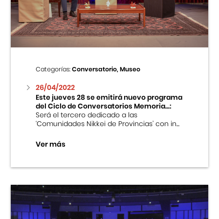
Centro Cultural Peruano Japonés
Cursos
Museo de la Inmigración Japonesa
Categorías:
Conversatorio, Museo
Fondo Editorial
26/04/2022
Este jueves 28 se emitirá nuevo programa
del Ciclo de Conversatorios Memoria...:
Teatro Peruano Japonés
Será el tercero dedicado a las
‘Comunidades Nikkei de Provincias’ con in...
Ver más