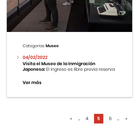
Categorías:
Museo
04/02/2022
Visita el Museo de la Inmigración
Japonesa:
El ingreso es libre previa reserva
Ver más
«
...
4
5
6
...
»