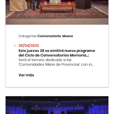
Centro Cultural Peruano Japonés
Cursos
Museo de la Inmigración Japonesa
Categorías:
Conversatorio, Museo
Fondo Editorial
26/04/2022
Este jueves 28 se emitirá nuevo programa
del Ciclo de Conversatorios Memoria...:
Teatro Peruano Japonés
Será el tercero dedicado a las
‘Comunidades Nikkei de Provincias’ con in...
Ver más