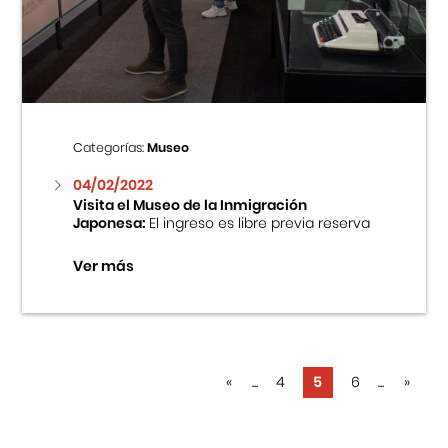
Categorías:
Museo
04/02/2022
Visita el Museo de la Inmigración
Japonesa:
El ingreso es libre previa reserva
Ver más
«
...
4
5
6
...
»