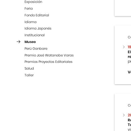
Exposición
Feria
Fondo Editorial
Idioma
Idioma Japonés
Institucional
C
Museo
1
Perú Ganbare
E
Premio José Watanabe Varas
r
p
Premios Proyectos Editoriales
Salud
V
Taller
C
2
R
T
v