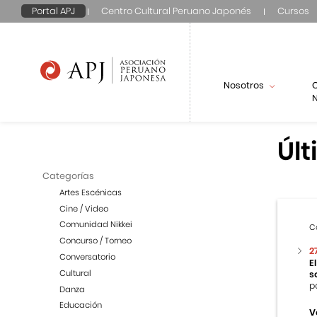
Portal APJ
Centro Cultural Peruano Japonés
Cursos
Nosotros
N
Últ
Categorías
Artes Escénicas
Cine / Video
Comunidad Nikkei
C
Concurso / Torneo
2
Conversatorio
E
Cultural
s
p
Danza
Educación
V