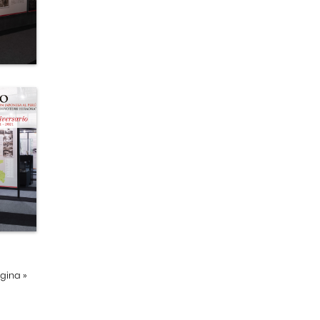
ágina
»