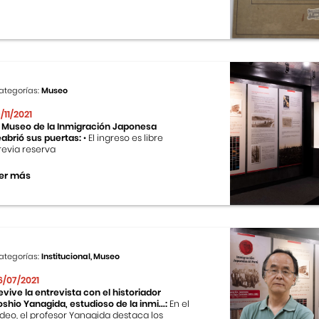
ategorías:
Museo
9/11/2021
l Museo de la Inmigración Japonesa
eabrió sus puertas:
• El ingreso es libre
revia reserva
er más
ategorías:
Institucional, Museo
6/07/2021
evive la entrevista con el historiador
oshio Yanagida, estudioso de la inmi...:
En el
ideo, el profesor Yanagida destaca los