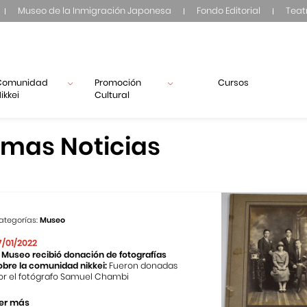
Museo de la Inmigración Japonesa
Fondo Editorial
Teat
Comunidad
Promoción
Cursos
ikkei
Cultural
imas Noticias
ategorías:
Museo
7/01/2022
l Museo recibió donación de fotografías
obre la comunidad nikkei:
Fueron donadas
or el fotógrafo Samuel Chambi
er más