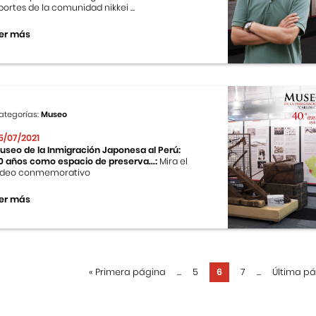
portes de la comunidad nikkei ...
er más
ategorías:
Museo
5/07/2021
useo de la Inmigración Japonesa al Perú:
0 años como espacio de preserva...:
Mira el
ideo conmemorativo
er más
«
Primera página
...
5
6
7
...
Última p