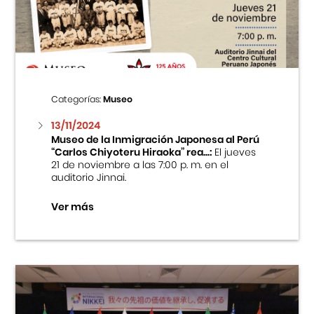
Centro Cultural Peruano Japonés
Cursos
Museo de la Inmigración Japonesa
Categorías:
Museo
Fondo Editorial
13/11/2024
Museo de la Inmigración Japonesa al Perú
“Carlos Chiyoteru Hiraoka” rea...:
El jueves
Teatro Peruano Japonés
21 de noviembre a las 7:00 p. m. en el
auditorio Jinnai.
Ver más