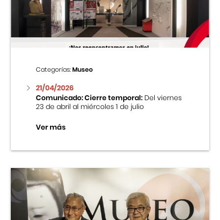
Centro Cultural Peruano Japonés
Cursos
Museo de la Inmigración Japonesa
Categorías:
Museo
Fondo Editorial
21/04/2026
Comunicado: Cierre temporal:
Del viernes
23 de abril al miércoles 1 de julio
Teatro Peruano Japonés
Ver más