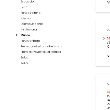
Exposición
V
Feria
Fondo Editorial
Idioma
Idioma Japonés
Institucional
C
Museo
1
Perú Ganbare
:
E
Premio José Watanabe Varas
C
Premios Proyectos Editoriales
V
Salud
Taller
C
0
D
s
c
J