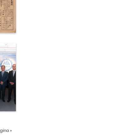
ágina
»