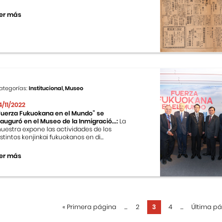
er más
ategorías:
Institucional, Museo
4/11/2022
Fuerza Fukuokana en el Mundo” se
nauguró en el Museo de la Inmigració...:
La
uestra expone las actividades de los
istintos kenjinkai fukuokanos en di...
er más
«
Primera página
...
2
3
4
...
Última p