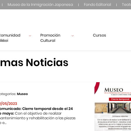
Museo de la Inmigración Japonesa
Fondo Editorial
Teat
Comunidad
Promoción
Cursos
ikkei
Cultural
imas Noticias
ategorías:
Museo
2/05/2023
omunicado: Cierre temporal desde el 24
e mayo:
Con el objetivo de realizar
antenimiento y rehabilitación a las piezas
 e...