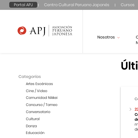
Portal APJ
Centro Cultural Peruano Japonés
Cursos
Nosotros
N
Últ
Categorías
Artes Escénicas
Cine / Video
Comunidad Nikkei
C
Concurso / Torneo
2
Conversatorio
C
Cultural
d
m
Danza
de
Educación