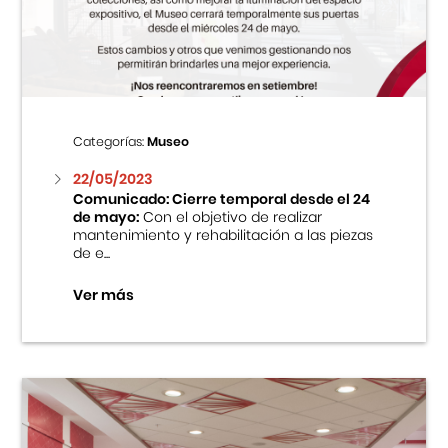
Centro Cultural Peruano Japonés
Cursos
Museo de la Inmigración Japonesa
Categorías:
Museo
Fondo Editorial
22/05/2023
Comunicado: Cierre temporal desde el 24
de mayo:
Con el objetivo de realizar
Teatro Peruano Japonés
mantenimiento y rehabilitación a las piezas
de e...
Ver más