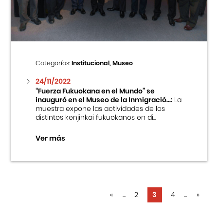
Categorías:
Institucional, Museo
24/11/2022
“Fuerza Fukuokana en el Mundo” se
inauguró en el Museo de la Inmigració...:
La
muestra expone las actividades de los
distintos kenjinkai fukuokanos en di...
Ver más
«
...
2
3
4
...
»