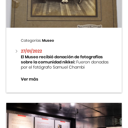
Centro Cultural Peruano Japonés
Cursos
Museo de la Inmigración Japonesa
Categorías:
Museo
Fondo Editorial
27/01/2022
El Museo recibió donación de fotografías
sobre la comunidad nikkei:
Fueron donadas
Teatro Peruano Japonés
por el fotógrafo Samuel Chambi
Ver más