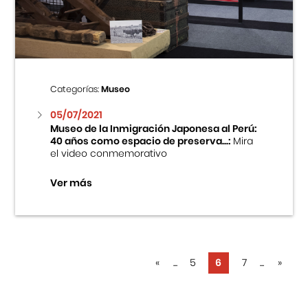
Categorías:
Museo
05/07/2021
Museo de la Inmigración Japonesa al Perú:
40 años como espacio de preserva...:
Mira
el video conmemorativo
Ver más
«
...
5
6
7
...
»