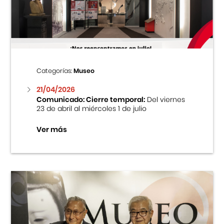
Centro Cultural Peruano Japonés
Cursos
Museo de la Inmigración Japonesa
Categorías:
Museo
Fondo Editorial
21/04/2026
Comunicado: Cierre temporal:
Del viernes
23 de abril al miércoles 1 de julio
Teatro Peruano Japonés
Ver más