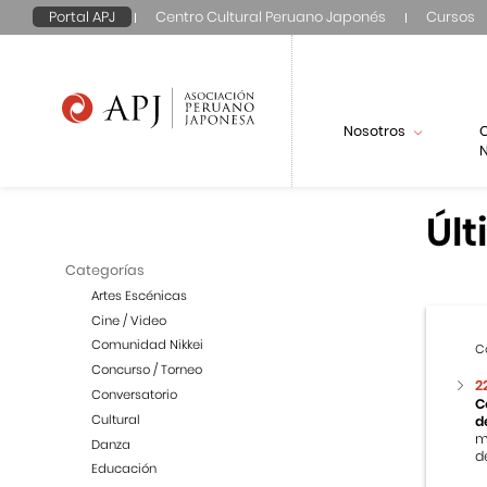
Portal APJ
Centro Cultural Peruano Japonés
Cursos
Nosotros
N
Últ
Categorías
Artes Escénicas
Cine / Video
Comunidad Nikkei
C
Concurso / Torneo
2
Conversatorio
C
Cultural
d
m
Danza
de
Educación