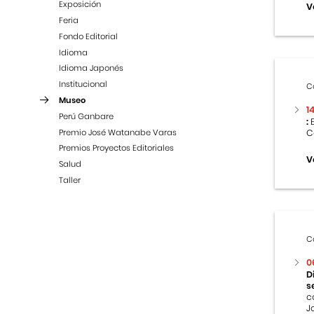
Exposición
V
Feria
Fondo Editorial
Idioma
Idioma Japonés
Institucional
C
Museo
1
Perú Ganbare
:
E
Premio José Watanabe Varas
C
Premios Proyectos Editoriales
V
Salud
Taller
C
0
D
s
c
J