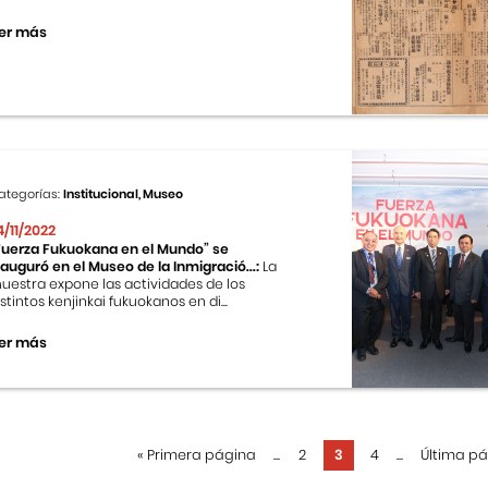
er más
ategorías:
Institucional, Museo
4/11/2022
Fuerza Fukuokana en el Mundo” se
nauguró en el Museo de la Inmigració...:
La
uestra expone las actividades de los
istintos kenjinkai fukuokanos en di...
er más
«
Primera página
...
2
3
4
...
Última p