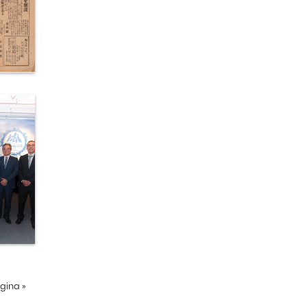
ágina
»