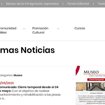
Museo de la Inmigración Japonesa
Fondo Editorial
Teat
Comunidad
Promoción
Cursos
ikkei
Cultural
imas Noticias
ategorías:
Museo
2/05/2023
omunicado: Cierre temporal desde el 24
e mayo:
Con el objetivo de realizar
antenimiento y rehabilitación a las piezas
 e...