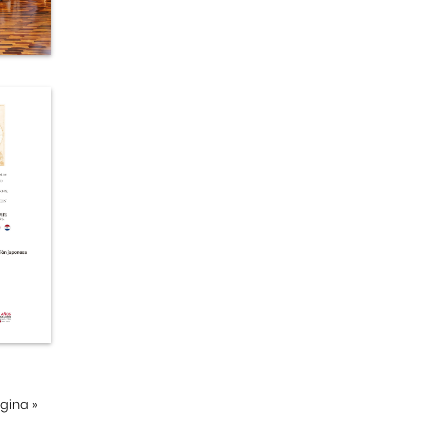
ágina
»