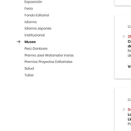
Exposición
Feria
Fondo Editorial
Idioma
C
Idioma Japonés
Institucional
2
C
Museo
d
Perú Ganbare
f
Premio José Watanabe Varas
d
Premios Proyectos Editoriales
V
Salud
Taller
C
0
L
L
P