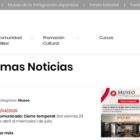
Museo de la Inmigración Japonesa
Fondo Editorial
Teat
Comunidad
Promoción
Cursos
ikkei
Cultural
imas Noticias
ategorías:
Museo
1/04/2026
omunicado: Cierre temporal:
Del viernes 23
e abril al miércoles 1 de julio
er más