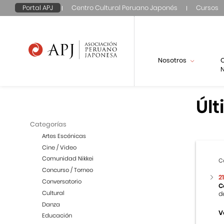
Portal APJ
Centro Cultural Peruano Japonés
Cursos
Nosotros
N
Últ
Categorías
Artes Escénicas
Cine / Video
Comunidad Nikkei
C
Concurso / Torneo
2
Conversatorio
C
Cultural
d
Danza
V
Educación