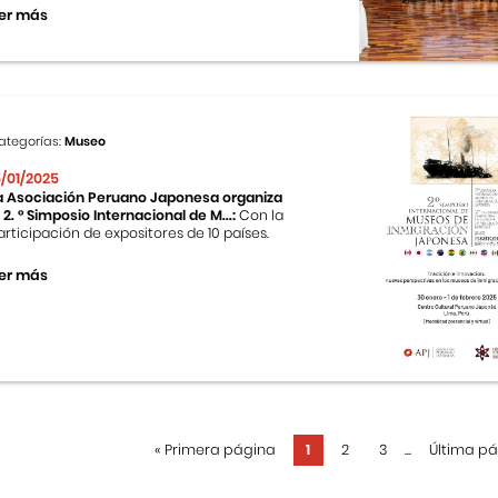
er más
ategorías:
Museo
5/01/2025
a Asociación Peruano Japonesa organiza
l 2. ° Simposio Internacional de M...:
Con la
articipación de expositores de 10 países.
er más
«
Primera página
1
2
3
...
Última p