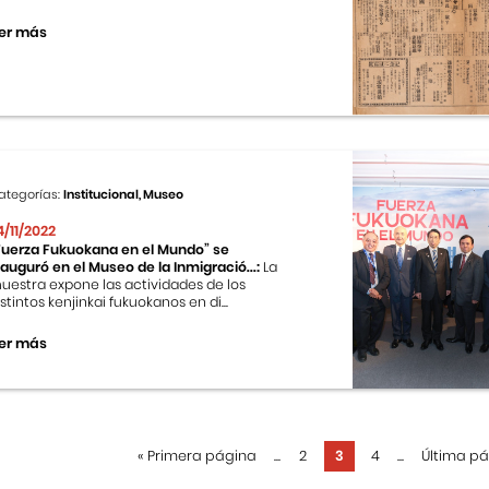
er más
ategorías:
Institucional, Museo
4/11/2022
Fuerza Fukuokana en el Mundo” se
nauguró en el Museo de la Inmigració...:
La
uestra expone las actividades de los
istintos kenjinkai fukuokanos en di...
er más
«
Primera página
...
2
3
4
...
Última p