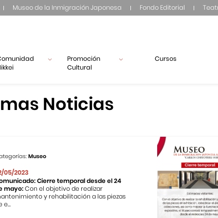
Museo de la Inmigración Japonesa
Fondo Editorial
Teat
Comunidad
Promoción
Cursos
ikkei
Cultural
imas Noticias
ategorías:
Museo
2/05/2023
omunicado: Cierre temporal desde el 24
e mayo:
Con el objetivo de realizar
antenimiento y rehabilitación a las piezas
 e...