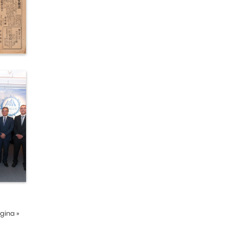
ágina
»