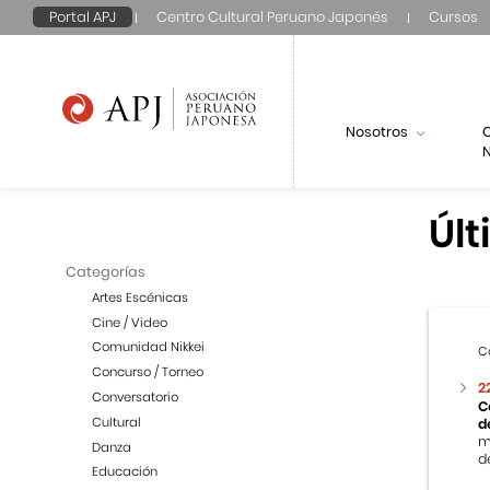
Portal APJ
Centro Cultural Peruano Japonés
Cursos
Nosotros
N
Últ
Categorías
Artes Escénicas
Cine / Video
Comunidad Nikkei
C
Concurso / Torneo
2
Conversatorio
C
Cultural
d
m
Danza
de
Educación