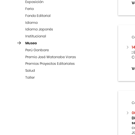
Exposición
V
Feria
Fondo Editorial
Idioma
Idioma Japonés
Institucional
C
Museo
1
Perú Ganbare
:
E
Premio José Watanabe Varas
C
Premios Proyectos Editoriales
V
Salud
Taller
C
0
D
s
c
J