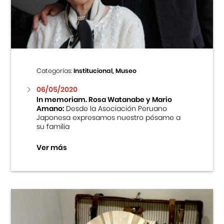
Centro Cultural Peruano Japonés
Cursos
Museo de la Inmigración Japonesa
Categorías:
Institucional, Museo
Fondo Editorial
06/05/2020
In memoriam. Rosa Watanabe y Mario
Amano:
Desde la Asociación Peruano
Teatro Peruano Japonés
Japonesa expresamos nuestro pésame a
su familia
Ver más