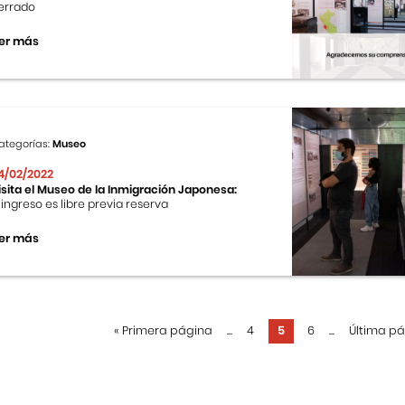
errado
er más
ategorías:
Museo
4/02/2022
isita el Museo de la Inmigración Japonesa:
l ingreso es libre previa reserva
er más
«
Primera página
...
4
5
6
...
Última p