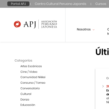
Portal APJ
Centro Cultural Peruano Japonés
Cursos
Nosotros
N
Últ
Categorías
Artes Escénicas
Cine / Video
Comunidad Nikkei
C
Concurso / Torneo
2
Conversatorio
E
Cultural
d
e
Danza
Ni
Educación