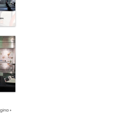
ágina
»