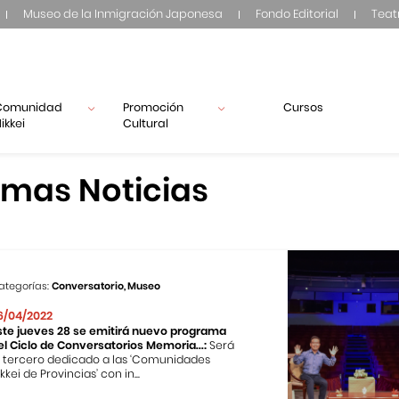
Museo de la Inmigración Japonesa
Fondo Editorial
Teat
Comunidad
Promoción
Cursos
ikkei
Cultural
imas Noticias
ategorías:
Conversatorio, Museo
6/04/2022
ste jueves 28 se emitirá nuevo programa
el Ciclo de Conversatorios Memoria...:
Será
l tercero dedicado a las ‘Comunidades
kkei de Provincias’ con in...