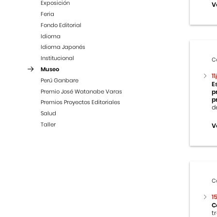
Exposición
V
Feria
Fondo Editorial
Idioma
Idioma Japonés
Institucional
C
Museo
1
Perú Ganbare
E
Premio José Watanabe Varas
p
p
Premios Proyectos Editoriales
d
Salud
Taller
V
C
1
C
t