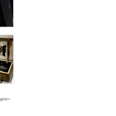
ágina
»