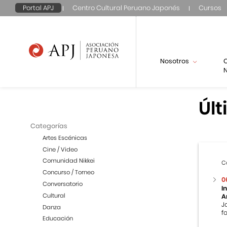
Portal APJ
Centro Cultural Peruano Japonés
Cursos
Nosotros
N
Últ
Categorías
Artes Escénicas
Cine / Video
Comunidad Nikkei
C
Concurso / Torneo
0
Conversatorio
I
Cultural
A
J
Danza
f
Educación