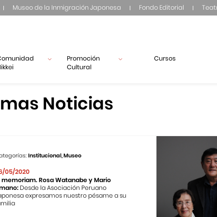
Museo de la Inmigración Japonesa
Fondo Editorial
Teat
Comunidad
Promoción
Cursos
ikkei
Cultural
imas Noticias
ategorías:
Institucional, Museo
6/05/2020
n memoriam. Rosa Watanabe y Mario
mano:
Desde la Asociación Peruano
aponesa expresamos nuestro pésame a su
amilia