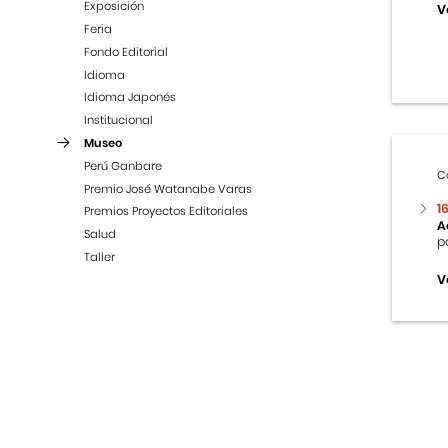
Exposición
V
Feria
Fondo Editorial
Idioma
Idioma Japonés
Institucional
Museo
Perú Ganbare
C
Premio José Watanabe Varas
1
Premios Proyectos Editoriales
A
Salud
p
Taller
V