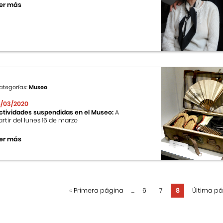
er más
ategorías:
Museo
6/03/2020
ctividades suspendidas en el Museo:
A
artir del lunes 16 de marzo
er más
«
Primera página
...
6
7
8
Última p