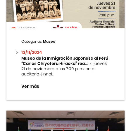
Centro Cultural Peruano Japonés
Cursos
Museo de la Inmigración Japonesa
Categorías:
Museo
Fondo Editorial
13/11/2024
Museo de la Inmigración Japonesa al Perú
“Carlos Chiyoteru Hiraoka” rea...:
El jueves
Teatro Peruano Japonés
21 de noviembre a las 7:00 p. m. en el
auditorio Jinnai.
Ver más