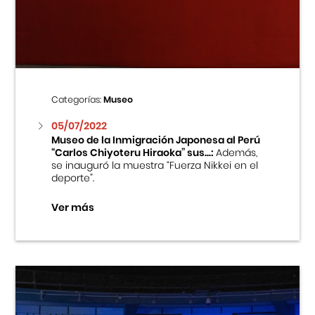
Centro Cultural Peruano Japonés
Cursos
Museo de la Inmigración Japonesa
Categorías:
Museo
Fondo Editorial
05/07/2022
Museo de la Inmigración Japonesa al Perú
“Carlos Chiyoteru Hiraoka” sus...:
Además,
Teatro Peruano Japonés
se inauguró la muestra “Fuerza Nikkei en el
deporte”.
Ver más