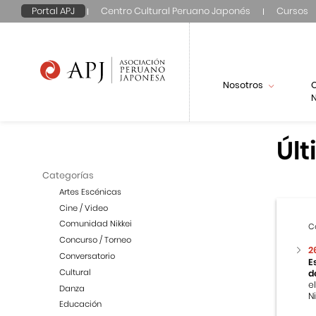
Portal APJ
Centro Cultural Peruano Japonés
Cursos
Nosotros
N
Últ
Categorías
Artes Escénicas
Cine / Video
Comunidad Nikkei
C
Concurso / Torneo
2
Conversatorio
E
Cultural
d
e
Danza
Ni
Educación