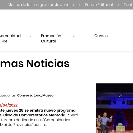
Museo de la Inmigración Japonesa
Fondo Editorial
Teat
Comunidad
Promoción
Cursos
ikkei
Cultural
imas Noticias
ategorías:
Conversatorio, Museo
6/04/2022
ste jueves 28 se emitirá nuevo programa
el Ciclo de Conversatorios Memoria...:
Será
l tercero dedicado a las ‘Comunidades
kkei de Provincias’ con in...