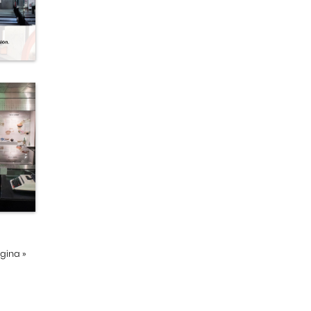
ágina
»