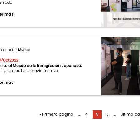
errado
er más
ategorías:
Museo
4/02/2022
isita el Museo de la Inmigración Japonesa:
l ingreso es libre previa reserva
er más
«
Primera página
...
4
5
6
...
Última p