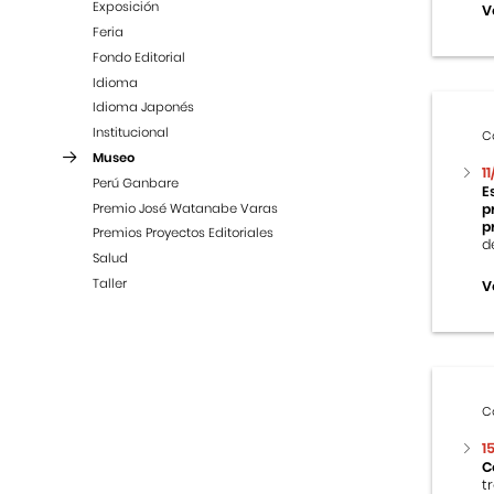
Exposición
V
Feria
Fondo Editorial
Idioma
Idioma Japonés
Institucional
C
Museo
1
Perú Ganbare
E
Premio José Watanabe Varas
p
p
Premios Proyectos Editoriales
d
Salud
Taller
V
C
1
C
t