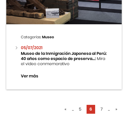
Categorías:
Museo
05/07/2021
Museo de la Inmigración Japonesa al Perú:
40 años como espacio de preserva...:
Mira
el video conmemorativo
Ver más
«
...
5
6
7
...
»