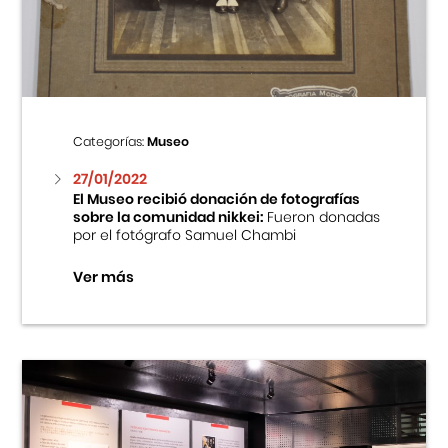
Centro Cultural Peruano Japonés
Cursos
Museo de la Inmigración Japonesa
Categorías:
Museo
Fondo Editorial
27/01/2022
El Museo recibió donación de fotografías
sobre la comunidad nikkei:
Fueron donadas
Teatro Peruano Japonés
por el fotógrafo Samuel Chambi
Ver más