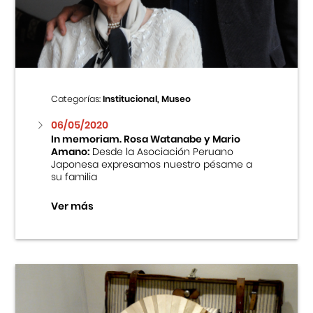
Centro Cultural Peruano Japonés
Cursos
Museo de la Inmigración Japonesa
Categorías:
Institucional, Museo
Fondo Editorial
06/05/2020
In memoriam. Rosa Watanabe y Mario
Amano:
Desde la Asociación Peruano
Teatro Peruano Japonés
Japonesa expresamos nuestro pésame a
su familia
Ver más