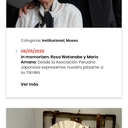
Centro Cultural Peruano Japonés
Cursos
Museo de la Inmigración Japonesa
Categorías:
Institucional, Museo
Fondo Editorial
06/05/2020
In memoriam. Rosa Watanabe y Mario
Amano:
Desde la Asociación Peruano
Teatro Peruano Japonés
Japonesa expresamos nuestro pésame a
su familia
Ver más